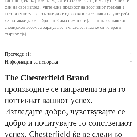
винтиџ ефект кај кожата кој сите го обожаваат. Доколку пак не сте
фан на овој изглед , уште една предност на восочниот третман е
што таа многу лесно може да се одржува и сите знаци на употреба
лесно може да се избришат. Само поминете ја чантата со нашиот
специјален восок за одржување и чистење и таа ќе си го врати
стариот сјај.
Прегледи (1)
Информации за испорака
The Chesterfield Brand
производите се направени за да го
поттикнат вашиот успех.
Изгледајте добро, чувствувајте се
добро и почитувајте го сопствениот
успех. Chesterfield ќе ве следи во