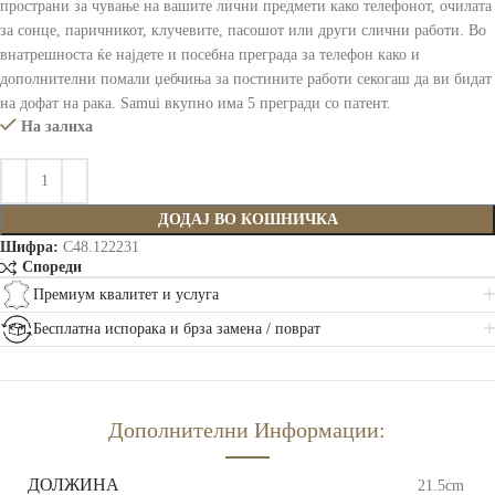
пространи за чување на вашите лични предмети како телефонот, очилата
за сонце, паричникот, клучевите, пасошот или други слични работи. Во
внатрешноста ќе најдете и посебна преграда за телефон како и
дополнителни помали џебчиња за постините работи секогаш да ви бидат
на дофат на рака. Samui вкупно има 5 прегради со патент.
На залиха
ДОДАЈ ВО КОШНИЧКА
Шифра:
C48.122231
Спореди
Премиум квалитет и услуга
Бесплатна испорака и брза замена / поврат
Дополнителни Информации:
ДОЛЖИНА
21.5cm