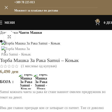
+389 78 225 813
Можност за плаќање по достава
0
МЕНИ
0
ДЕ
Дома
Мажи
Чанти Машки
Зголеми
Торба Машка За Рака Samui – Коњак
(
1
мислење од купувач)
6,490
ден
БОЈА
Samui кожната чанта за рака ќе стане вашиот омилен придружник во
текот на денот.
Има две главни прегради кои се затвараат со патент. Тие се доволно