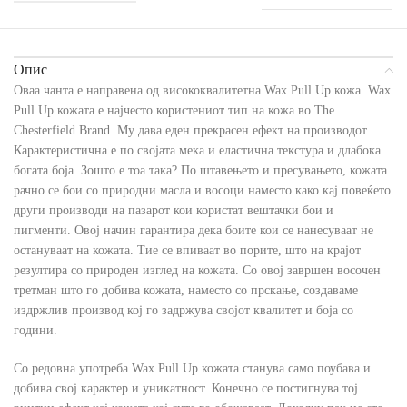
Опис
Оваа чанта е направена од висококвалитетна Wax Pull Up кожа. Wax
Pull Up кожата е најчесто користениот тип на кожа во The
Chesterfield Brand. Му дава еден прекрасен ефект на производот.
Карактеристична е по својата мека и еластична текстура и длабока
богата боја. Зошто е тоа така? По штавењето и пресувањето, кожата
рачно се бои со природни масла и восоци наместо како кај повеќето
други производи на пазарот кои користат вештачки бои и
пигменти. Овој начин гарантира дека боите кои се нанесуваат не
остануваат на кожата. Тие се впиваат во порите, што на крајот
резултира со природен изглед на кожата. Со овој завршен восочен
третман што го добива кожата, наместо со прскање, создаваме
издржлив производ кој го задржува својот квалитет и боја со
години.
Со редовна употреба Wax Pull Up кожата станува само поубава и
добива свој карактер и уникатност. Конечно се постигнува тој