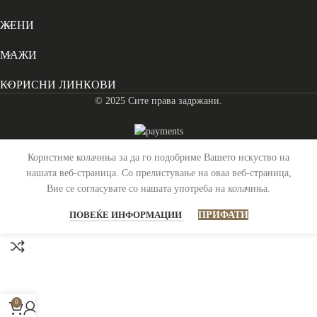
ЖЕНИ
МАЖИ
КОРИСНИ ЛИНКОВИ
© 2025 Сите права задржани.
Користиме колачиња за да го подобриме Вашето искуство на
Торба За Појас Chesterfield – Кафена
нашата веб-страница. Со прелистување на оваа веб-страница,
Вие се согласувате со нашата употреба на колачиња.
3,790
ден
Распродадено
ПОВЕЌЕ ИНФОРМАЦИИ
ПРИФАТИ
0