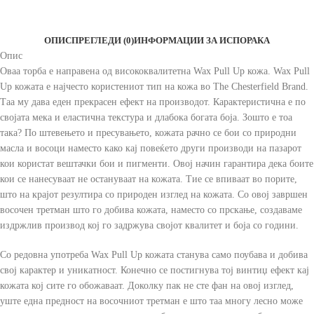
ОПИС
ПРЕГЛЕДИ (0)
ИНФОРМАЦИИ ЗА ИСПОРАКА
Опис
Оваа торба е направена од висококвалитетна Wax Pull Up кожа. Wax Pull
Up кожата е најчесто користениот тип на кожа во The Chesterfield Brand.
Таа му дава еден прекрасен ефект на производот. Карактеристична е по
својата мека и еластична текстура и длабока богата боја. Зошто е тоа
така? По штевењето и пресувањето, кожата рачно се бои со природни
масла и восоци наместо како кај повеќето други производи на пазарот
кои користат вештачки бои и пигменти. Овој начин гарантира дека боите
кои се нанесуваат не остануваат на кожата. Тие се впиваат во порите,
што на крајот резултира со природен изглед на кожата. Со овој завршен
восочен третман што го добива кожата, наместо со прскање, создаваме
издржлив производ кој го задржува својот квалитет и боја со години.
Со редовна употреба Wax Pull Up кожата станува само поубава и добива
свој карактер и уникатност. Конечно се постигнува тој винтиџ ефект кај
кожата кој сите го обожаваат. Доколку пак не сте фан на овој изглед,
уште една предност на восочниот третман е што таа многу лесно може