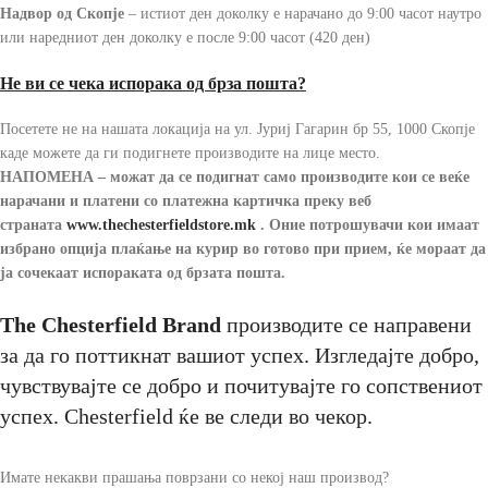
Надвор од Скопје
– истиот ден доколку е нарачано до 9:00 часот наутро
или наредниот ден доколку е после 9:00 часот (420 ден)
Не ви се чека испорака од брза пошта?
Посетете не на нашата локација на ул. Јуриј Гагарин бр 55, 1000 Скопје
каде можете да ги подигнете производите на лице место.
НАПОМЕНА – можат да се подигнат само производите кои се веќе
нарачани и платени со платежна картичка преку веб
страната
www.thechesterfieldstore
.mk
.
Оние потрошувачи кои имаат
избрано опција плаќање на курир во готово при прием, ќе мораат да
ја сочекаат испораката од брзата пошта.
The Chesterfield Brand
производите се направени
за да го поттикнат вашиот успех. Изгледајте добро,
чувствувајте се добро и почитувајте го сопствениот
успех. Chesterfield ќе ве следи во чекор.
Имате некакви прашања поврзани со некој наш производ?