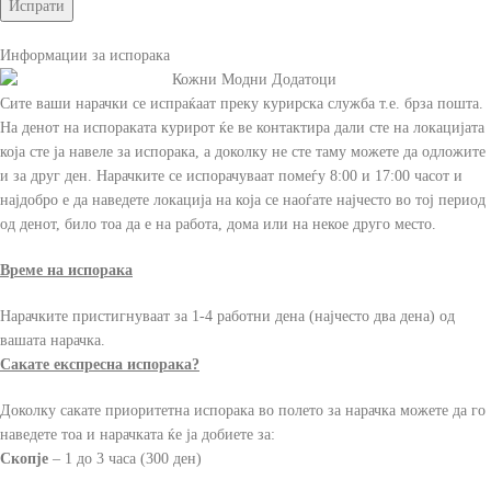
Информации за испорака
Сите ваши нарачки се испраќаат преку курирска служба т.е. брза пошта.
На денот на испораката курирот ќе ве контактира дали сте на локацијата
која сте ја навеле за испорака, а доколку не сте таму можете да одложите
и за друг ден. Нарачките се испорачуваат помеѓу 8:00 и 17:00 часот и
најдобро е да наведете локација на која се наоѓате најчесто во тој период
од денот, било тоа да е на работа, дома или на некое друго место.
Време на испорака
Нарачките пристигнуваат за 1-4 работни дена (најчесто два дена) од
вашата нарачка.
Сакате експресна испорака?
Доколку сакате приоритетна испорака во полето за нарачка можете да го
наведете тоа и нарачката ќе ја добиете за:
Скопје
– 1 до 3 часа (300 ден)