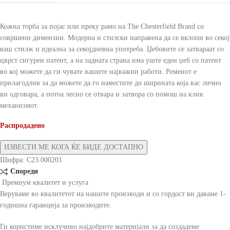
Кожна торба за појас или преку рамо на The Chesterfield Brand со
совршени димензии. Модерна и стилски направена да се вклопи во секој
ваш стилж и идеална за секојдневна употреба. Џебовите се затвараат со
цврст сигурен патент, а на задната страна има уште еден џеб со патент
во кој можете да ги чувате вашите најважни работи. Ременот е
прилагодлив за да можете да го наместите до ширината која вас лично
ви одговара, а потоа лесно се отвара и затвора со помош на клик
механизмот.
Распродадено
Шифра:
C23.000201
Спореди
Премиум квалитет и услуга
Веруваме во квалитетот на нашите производи и со гордост ви даваме 1-
годишна гаранција за производите.
Ги користиме исклучиво најдобрите материјали за да создадеме