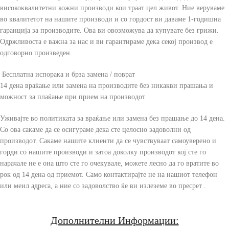
висококвалитетни кожни производи кои траат цел живот. Ние веруваме
во квалитетот на нашите производи и со гордост ви даваме 1-годишна
гаранција за производите. Ова ви овозможува да купувате без грижи.
Одржливоста е важна за нас и ви гарантираме дека секој производ е
одговорно произведен.
Бесплатна испорака и брза замена / поврат
14 дена враќање или замена на производите без никакви прашања и
можност за плаќање при прием на производот
Уживајте во политиката за враќање или замена без прашање до 14 дена.
Со ова сакаме да се осигураме дека сте целосно задоволни од
производот. Сакаме нашите клиенти да се чувствуваат самоуверено и
горди со нашите производи и затоа доколку производот кој сте го
нарачале не е она што сте го очекувале, можете лесно да го вратите во
рок од 14 дена од приемот. Само контактирајте не на нашиот телефон
или меил адреса, а ние со задоволство ќе ви излеземе во пресрет .
Дополнителни Информации: