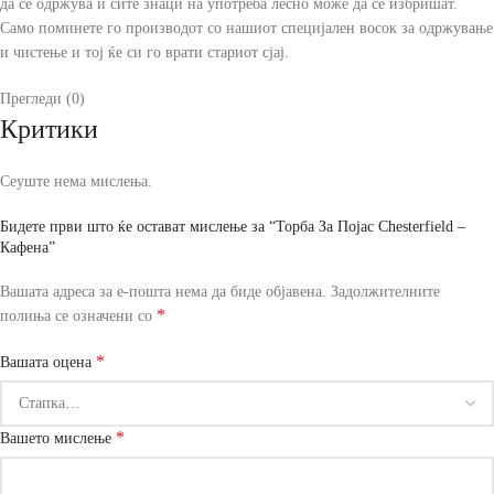
да се одржува и сите знаци на употреба лесно може да се избришат.
Само поминете го производот со нашиот специјален восок за одржување
и чистење и тој ќе си го врати стариот сјај.
Прегледи (0)
Критики
Сеуште нема мислења.
Бидете први што ќе остават мислење за “Торба За Појас Chesterfield –
Кафена”
Вашата адреса за е-пошта нема да биде објавена.
Задолжителните
*
полиња се означени со
*
Вашата оцена
*
Вашето мислење