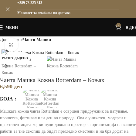
+389 78 225 813
Можност за плаќање по достава
0
МЕНИ
0
ДЕ
Дома
Мажи
Чанти Машки
Зголеми
РАСПРОДАДЕНО
Чанта Машка Кожна Rotterdam – Коњак
6,590
ден
БОЈА
Машката кожна чанта Rotterdam е совршен придружник за патување,
прошетка, фестивал или ден во природа! Ова е уникатен, модерен и
практичен модел кој ви нуди доволно простор за организација на вашите
работи за тие секогаш да бидат прегледно сместени и на брз дофат на