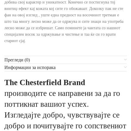
добива свој карактер и уникатност. Конечно се постигнува тој
винтиџ ефект кај кожата кој сите го обожаваат. Доколку пак не сте
фан на овој изглед , уште една предност на восочниот третман е
што таа многу лесно може да се одржува и сите знаци на употреба
лесно може да се избришат. Само поминете ја чантата со нашиот
специјален восок за одржување и чистење и таа ќе си го врати
стариот сјај.
Прегледи (0)
Информации за испорака
The Chesterfield Brand
производите се направени за да го
поттикнат вашиот успех.
Изгледајте добро, чувствувајте се
добро и почитувајте го сопствениот