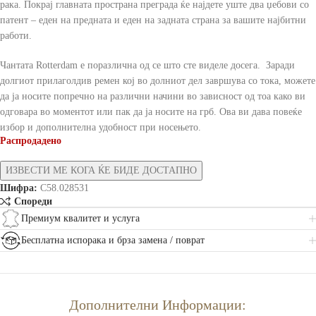
рака. Покрај главната пространа преграда ќе најдете уште два џебови со
патент – еден на предната и еден на задната страна за вашите најбитни
работи.
Чантата Rotterdam е поразлична од се што сте виделе досега. Заради
долгиот прилаголдив ремен кој во долниот дел завршува со тока, можете
да ја носите попречно на различни начини во зависност од тоа како ви
одговара во моментот или пак да ја носите на грб. Ова ви дава повеќе
избор и дополнителна удобност при носењето.
Распродадено
Шифра:
C58.028531
Спореди
Премиум квалитет и услуга
Бесплатна испорака и брза замена / поврат
Дополнителни Информации: