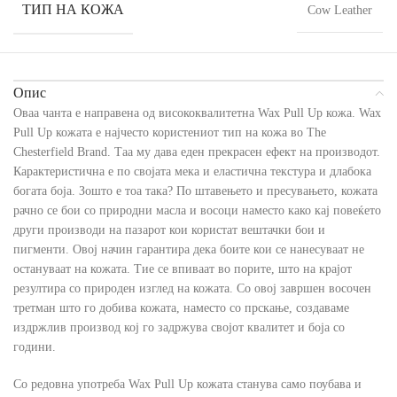
ТИП НА КОЖА
Cow Leather
Опис
Оваа чанта е направена од висококвалитетна Wax Pull Up кожа. Wax
Pull Up кожата е најчесто користениот тип на кожа во The
Chesterfield Brand. Таа му дава еден прекрасен ефект на производот.
Карактеристична е по својата мека и еластична текстура и длабока
богата боја. Зошто е тоа така? По штавењето и пресувањето, кожата
рачно се бои со природни масла и восоци наместо како кај повеќето
други производи на пазарот кои користат вештачки бои и
пигменти. Овој начин гарантира дека боите кои се нанесуваат не
остануваат на кожата. Тие се впиваат во порите, што на крајот
резултира со природен изглед на кожата. Со овој завршен восочен
третман што го добива кожата, наместо со прскање, создаваме
издржлив производ кој го задржува својот квалитет и боја со
години.
Со редовна употреба Wax Pull Up кожата станува само поубава и