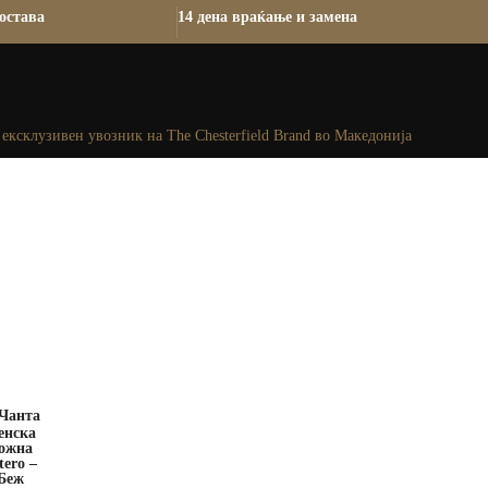
остава
14 дена враќање и замена
ексклузивен увозник на The Chesterfield Brand во Македонија