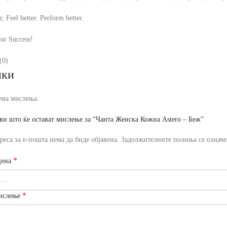
, Feel better. Perform better.
ur Success!
(0)
ики
ема мислења.
ви што ќе остават мислење за “Чанта Женска Кожна Astero – Беж”
реса за е-пошта нема да биде објавена.
Задолжителните полиња се означ
*
цена
*
ислење