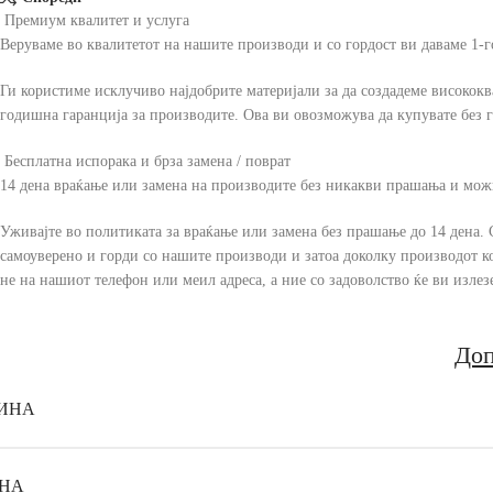
Премиум квалитет и услуга
Веруваме во квалитетот на нашите производи и со гордост ви даваме 1-
Ги користиме исклучиво најдобрите материјали за да создадеме висококв
годишна гаранција за производите. Ова ви овозможува да купувате без г
Бесплатна испорака и брза замена / поврат
14 дена враќање или замена на производите без никакви прашања и мож
Уживајте во политиката за враќање или замена без прашање до 14 дена. 
самоуверено и горди со нашите производи и затоа доколку производот кој 
не на нашиот телефон или меил адреса, а ние со задоволство ќе ви излезе
Доп
ИНА
НА