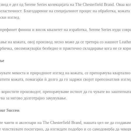
звод е дел од Serene Series колекцијата на The Chesterfield Brand. Оваа к
еластичност. Благодарение на специјалниот процес на обработка, кожата
ски изглед.
 префинет финиш и висок квалитет на изработка, Serene Series нуди совр
ање на кожата, овој производ лесно може да се третира со нашиот Leath
орбичка, овозможувајќи безбедно и практично складирање кога не се кори
ње
зачувате мекоста и природниот изглед на кожата, се препорачува квартал
штити кожата, помагајќи ѝ долго да го задржи својот препознатлив изглед
о користите производот, препорачуваме истиот да го чувате во заштитнат
ва за негово долготрајно зачувување.
ur Success
е чанти и аксесоари на The Chesterfield Brand, нашата цел не да созда
се чувствувате посигурно, да изгледате подобро и со самодоверба да чекор