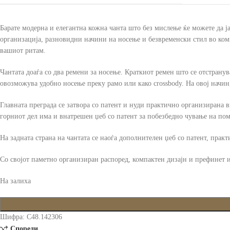
Барате модерна и елегантна кожна чанта што без мислење ќе можете да ја 
организација, разновидни начини на носење и безвременски стил во компа
вашиот ритам.
Чантата доаѓа со два ремени за носење. Краткиот ремен што се отстранув
овозможува удобно носење преку рамо или како crossbody. На овој начин
Главната преграда се затвора со патент и нуди практично организирана в
горниот дел има и внатрешен џеб со патент за побезбедно чување на пом
На задната страна на чантата се наоѓа дополнителен џеб со патент, практ
Со својот паметно организиран распоред, компактен дизајн и префинет из
На залиха
Шифра:
C48.142306
Спореди