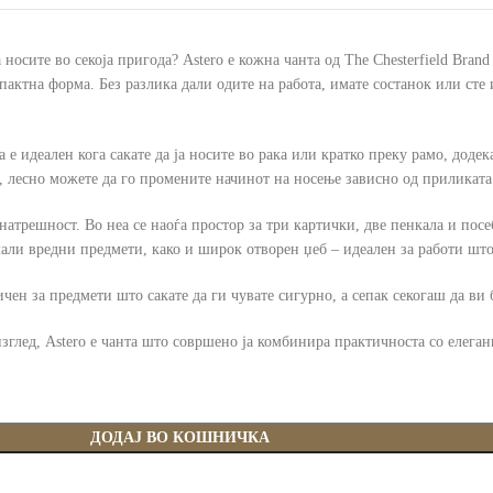
носите во секоја пригода? Astero е кожна чанта од The Chesterfield Brand
ктна форма. Без разлика дали одите на работа, имате состанок или сте и
а е идеален кога сакате да ја носите во рака или кратко преку рамо, дод
, лесно можете да го промените начинот на носење зависно од приликата
натрешност. Во неа се наоѓа простор за три картички, две пенкала и пос
али вредни предмети, како и широк отворен џеб – идеален за работи што 
ичен за предмети што сакате да ги чувате сигурно, а сепак секогаш да ви 
глед, Astero е чанта што совршено ја комбинира практичноста со елеганци
ДОДАЈ ВО КОШНИЧКА