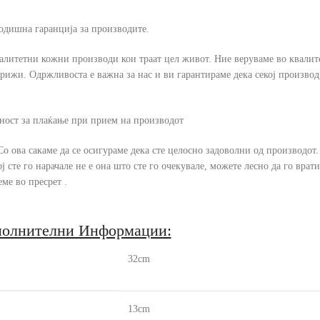
годишна гаранција за производите.
алитетни кожни производи кои траат цел живот. Ние веруваме во квалите
рижи. Одржливоста е важна за нас и ви гарантираме дека секој производ
ност за плаќање при прием на производот
Со ова сакаме да се осигураме дека сте целосно задоволни од производот
сте го нарачале не е она што сте го очекувале, можете лесно да го врати
ме во пресрет .
олнителни Информации:
32cm
13cm