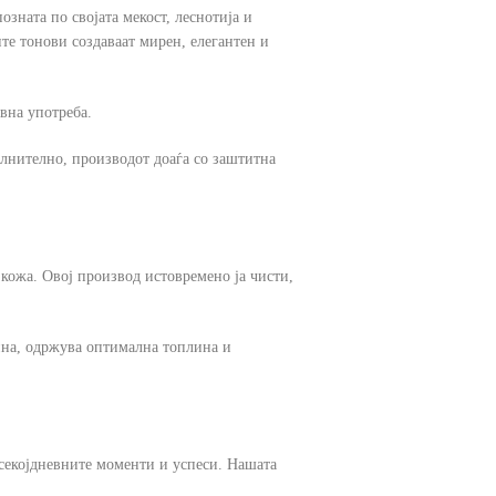
озната по својата мекост, леснотија и
те тонови создаваат мирен, елегантен и
вна употреба.
олнително, производот доаѓа со заштитна
 кожа. Овој производ истовремено ја чисти,
шина, одржува оптимална топлина и
 секојдневните моменти и успеси. Нашата