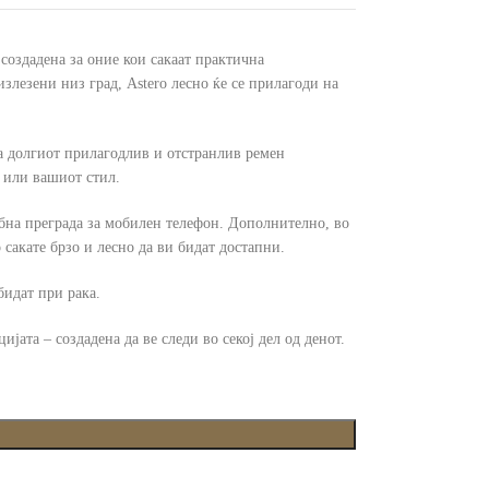
 создадена за оние кои сакаат практична
злезени низ град, Astero лесно ќе се прилагоди на
ека долгиот прилагодлив и отстранлив ремен
 или вашиот стил.
ебна преграда за мобилен телефон. Дополнително, во
сакате брзо и лесно да ви бидат достапни.
бидат при рака.
јата – создадена да ве следи во секој дел од денот.