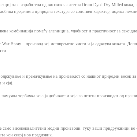
олекцијата е изработена од висококвалитетна Drum Dyed Dry Milled кожа, п
 добива префинета природна текстура со сопствен карактер, додека нежни
шена комбинација помеѓу елеганција, удобност и практичност за секојдне
er Wax Spray – производ кој истовремено чисти и ја одржува кожата. Доп
сти.
но одржување и премачкување на производот со нашиот природен восок за
 и сјај.
а памучна торбичка која ја добивате и која го штити производот од пра
ваме само висококвалитетни модни производи, туку ваши придружници во
ите кон секој нов предизвик.