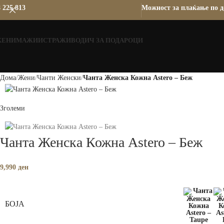
 225 813
Можност за плаќање по д
ЖЕНИ
МАЖИ
ИСТРАЖИ
ВОДИЧ ЗА ПОДАРОЦИ
Дома
Жени
Чанти Женски
Чанта Женска Кожна Astero – Беж
Зголеми
Чанта Женска Кожна Astero – Беж
9,990
ден
БОЈА