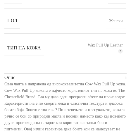
ПОЛ
Женски
Wax Pull Up Leather
ТИП НА КОЖА
Опис
Оваа чанта е направена од висококвалитетна Cow Wax Pull Up кожа.
Cow Wax Pull Up кожата е најчесто користениот тип на кожа во The
Chesterfield Brand. Таа му дава еден прекрасен ефект на производот.
Карактеристична е по својата мека и еластична текстура и длабока
богата боја. Зошто е тоа така? По штевењето и пресувањето, кожата
рачно се бои со природни масла и восоци наместо како кај повеќето
други производи на пазарот кои користат вештачки бои и
пигменти. Овој начин гарантира дека боите кои се нанесуваат не