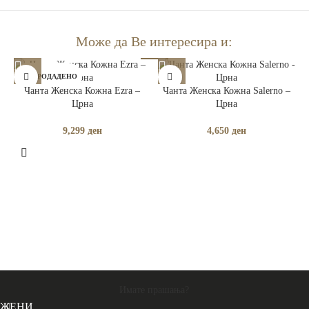
Може да Ве интересира и:
РАСПРОДАДЕНО
Чанта Женска Кожна Ezra –
Чанта Женска Кожна Salerno –
Црна
Црна
9,299
ден
4,650
ден
Ч
Имате прашања?
ЖЕНИ