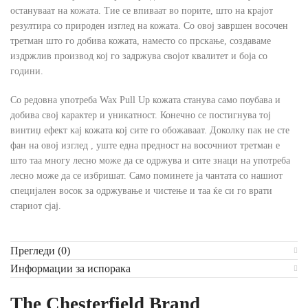
остануваат на кожата. Тие се впиваат во порите, што на крајот
резултира со природен изглед на кожата. Со овој завршен восочен
третман што го добива кожата, наместо со прскање, создаваме
издржлив производ кој го задржува својот квалитет и боја со
години.
Со редовна употреба Wax Pull Up кожата станува само поубава и
добива свој карактер и уникатност. Конечно се постигнува тој
винтиџ ефект кај кожата кој сите го обожаваат. Доколку пак не сте
фан на овој изглед , уште една предност на восочниот третман е
што таа многу лесно може да се одржува и сите знаци на употреба
лесно може да се избришат. Само поминете ја чантата со нашиот
специјален восок за одржување и чистење и таа ќе си го врати
стариот сјај.
Прегледи (0)
Информации за испорака
The Chesterfield Brand