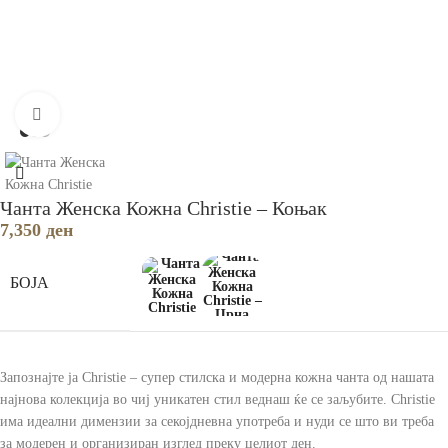
Зголеми
Чанта Женска Кожна Christie – Коњак
7,350
ден
БОЈА
Запознајте ја Christie – супер стилска и модерна кожна чанта од нашата
најнова колекција во чиј уникатен стил веднаш ќе се заљубите. Christie
има идеални димензии за секојдневна употреба и нуди се што ви треба
за модерен и организиран изглед преку целиот ден.