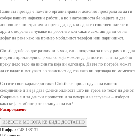
Главната прегада е паметно организирана и доволно пространа за да ги
собере вашите најважни работи, а во внатрешноста ќе најдете и две
дополнителни странични прегради, од кои една со сопствен патент и
друга отворена за чување на работите кои сакате секогаш да ви се на
дофат на рака како на пример мобилниот телефон или паричникот.
Christie доаѓа со две различни рачки, една пократка за преку рамо и една
подолга прилагодлива рачка со која можете да ја носите чантата удобно
преку цело тело на висината која ви одговара. Двете по потреба можат
да се вадат и менуваат во зависност од тоа како ви одговара во моментот.
Со сите свои карактеристики Christie се прилагодува на вашето
секојдневие и ви ја дава флексибилноста што ви треба во текот на денот.
Совршена е и за денски прошетки и за вечерни излегувања – изборот
како ќе ја комбинирате останува на вас!
Распродадено
Шифра:
C48.138131
Спореди