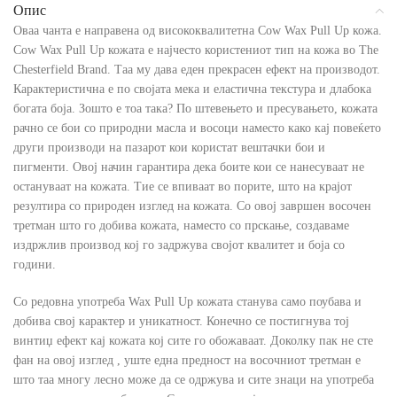
Опис
Оваа чанта е направена од висококвалитетна Cow Wax Pull Up кожа.
Cow Wax Pull Up кожата е најчесто користениот тип на кожа во The
Chesterfield Brand. Таа му дава еден прекрасен ефект на производот.
Карактеристична е по својата мека и еластична текстура и длабока
богата боја. Зошто е тоа така? По штевењето и пресувањето, кожата
рачно се бои со природни масла и восоци наместо како кај повеќето
други производи на пазарот кои користат вештачки бои и
пигменти. Овој начин гарантира дека боите кои се нанесуваат не
остануваат на кожата. Тие се впиваат во порите, што на крајот
резултира со природен изглед на кожата. Со овој завршен восочен
третман што го добива кожата, наместо со прскање, создаваме
издржлив производ кој го задржува својот квалитет и боја со
години.
Со редовна употреба Wax Pull Up кожата станува само поубава и
добива свој карактер и уникатност. Конечно се постигнува тој
винтиџ ефект кај кожата кој сите го обожаваат. Доколку пак не сте
фан на овој изглед , уште една предност на восочниот третман е
што таа многу лесно може да се одржува и сите знаци на употреба