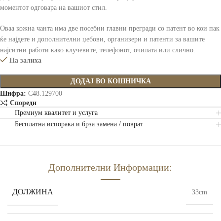
моментот одговара на вашиот стил.
Оваа кожна чанта има две посебни главни прегради со патент во кои пак
ќе најдете и дополнителни џебови, организери и патенти за вашите
најситни работи како клучевите, телефонот, очилата или слично.
На залиха
ДОДАЈ ВО КОШНИЧКА
Шифра:
C48.129700
Спореди
Премиум квалитет и услуга
Бесплатна испорака и брза замена / поврат
Дополнителни Информации:
ДОЛЖИНА
33cm