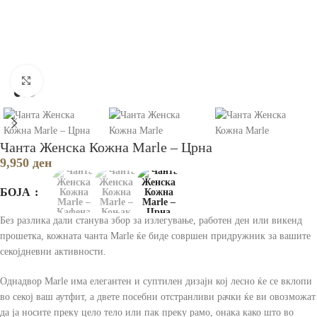
Зголеми
Чанта Женска Кожна Marle – Црна
9,950
ден
БОЈА
Без разлика дали станува збор за излегување, работен ден или викенд
прошетка, кожната чанта Marle ќе биде совршен придружник за вашите
секојдневни активности.
Однадвор Marle има елегантен и суптилен дизајн кој лесно ќе се вклопи
во секој ваш аутфит, а двете посебни отстранливи рачки ќе ви овозможат
да ја носите преку цело тело или пак преку рамо, онака како што во