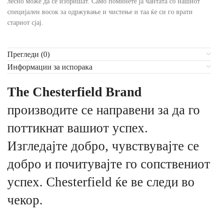
лесно може да се избришат. Само поминете ја чантата со нашиот
специјален восок за одржување и чистење и таа ќе си го врати
стариот сјај.
Прегледи (0)
Информации за испорака
The Chesterfield Brand
производите се направени за да го
поттикнат вашиот успех.
Изгледајте добро, чувствувајте се
добро и почитувајте го сопствениот
успех. Chesterfield ќе ве следи во
чекор.