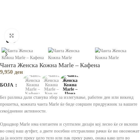
Зголеми
Чанта Женска Кожна Marle – Кафена
9,950
ден
БОЈА
Без разлика дали станува збор за излегување, работен ден или викенд
прошетка, кожната чанта Marle ќе биде совршен придружник за вашите
секојдневни активности.
Однадвор Marle има елегантен и суптилен дизајн кој лесно ќе се вклопи
во секој ваш аутфит, а двете посебни отстранливи рачки ќе ви овозможат
да ја носите преку цело тело или пак преку рамо, онака како што во