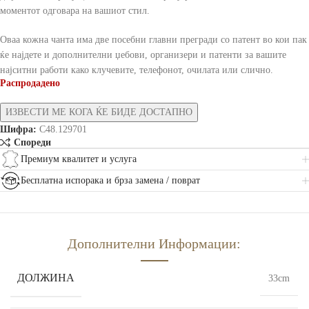
моментот одговара на вашиот стил.
Оваа кожна чанта има две посебни главни прегради со патент во кои пак
ќе најдете и дополнителни џебови, организери и патенти за вашите
најситни работи како клучевите, телефонот, очилата или слично.
Распродадено
Шифра:
C48.129701
Спореди
Премиум квалитет и услуга
Бесплатна испорака и брза замена / поврат
Дополнителни Информации:
ДОЛЖИНА
33cm