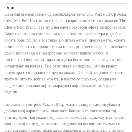
Опис
Оваа чанта е направена од висококвалитетна Cow Wax Pull Up кожа.
Cow Wax Pull Up кожата е најчесто користениот тип на кожа во The
Chesterfield Brand. Таа му дава еден прекрасен ефект на производот.
Карактеристична е по својата мека и еластична текстура и длабока
богата боја. Зошто е тоа така? По штевењето и пресувањето, кожата
рачно се бои со природни масла и восоци наместо како кај повеќето
други производи на пазарот кои користат вештачки бои и
пигменти. Овој начин гарантира дека боите кои се нанесуваат не
остануваат на кожата. Тие се впиваат во порите, што на крајот
резултира со природен изглед на кожата. Со овој завршен восочен
третман што го добива кожата, наместо со прскање, создаваме
издржлив производ кој го задржува својот квалитет и боја со
години.
Со редовна употреба Wax Pull Up кожата станува само поубава и
добива свој карактер и уникатност. Конечно се постигнува тој
винтиџ ефект кај кожата кој сите го обожаваат. Доколку пак не сте
фан на овој изглед , уште една предност на восочниот третман е
што таа многу лесно може да се одржува и сите знаци на употреба