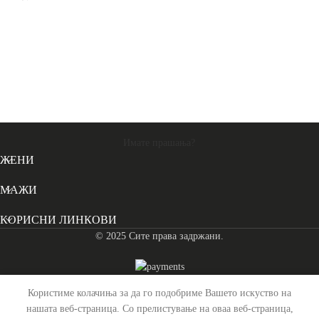
Ч
Имате прашања?
ЖЕНИ
МАЖИ
КОРИСНИ ЛИНКОВИ
© 2025 Сите права задржани.
Користиме колачиња за да го подобриме Вашето искуство на
нашата веб-страница. Со прелистување на оваа веб-страница,
Чанта Женска Кожна
0