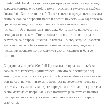
Chesterfield Brand. Таа му дава еден прекрасен ефект на производот.
Карактеристична е по својата мека и еластична текстура и длабока
богата боја. Зошто е тоа така? По штевењето и пресувањето, кожата
рачно се бои со природни масла и восоци наместо како кај повеќето
други производи на пазарот кои користат вештачки бои и
пигменти. Овој начин гарантира дека боите кои се нанесуваат не
остануваат на кожата. Тие се впиваат во порите, што на крајот
резултира со природен изглед на кожата. Со овој завршен восочен
третман што го добива кожата, наместо со прскање, создаваме
издржлив производ кој го задржува својот квалитет и боја со
години.
Со редовна употреба Wax Pull Up кожата станува само поубава и
добива свој карактер и уникатност. Конечно се постигнува тој
винтиџ ефект кај кожата кој сите го обожаваат. Доколку пак не сте
фан на овој изглед , уште една предност на восочниот третман е
што таа многу лесно може да се одржува и сите знаци на употреба
лесно може да се избришат. Само поминете ја чантата со нашиот
специјален восок за одржување и чистење и таа ќе си го врати
стариот сјај.