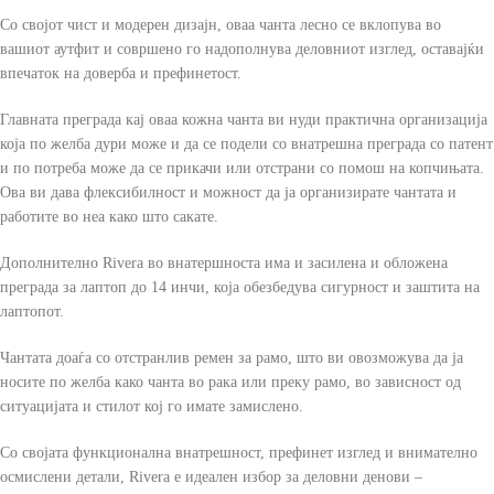
Со својот чист и модерен дизајн, оваа чанта лесно се вклопува во
вашиот аутфит и совршено го надополнува деловниот изглед, оставајќи
впечаток на доверба и префинетост.
Главната преграда кај оваа кожна чанта ви нуди практична организација
која по желба дури може и да се подели со внатрешна преграда со патент
и по потреба може да се прикачи или отстрани со помош на копчињата.
Ова ви дава флексибилност и можност да ја организирате чантата и
работите во неа како што сакате.
Дополнително Rivera во внатершноста има и засилена и обложена
преграда за лаптоп до 14 инчи, која обезбедува сигурност и заштита на
лаптопот.
Чантата доаѓа со отстранлив ремен за рамо, што ви овозможува да ја
носите по желба како чанта во рака или преку рамо, во зависност од
ситуацијата и стилот кој го имате замислено.
Со својата функционална внатрешност, префинет изглед и внимателно
осмислени детали, Rivera е идеален избор за деловни денови –