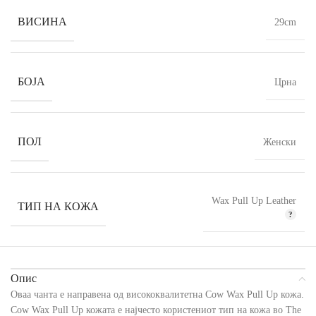
ВИСИНА
29cm
БОЈА
Црна
ПОЛ
Женски
Wax Pull Up Leather
ТИП НА КОЖА
Опис
Оваа чанта е направена од висококвалитетна Cow Wax Pull Up кожа.
Cow Wax Pull Up кожата е најчесто користениот тип на кожа во The