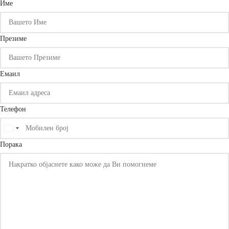
Име
Презиме
Емаил
Телефон
United
States
Порака
+1