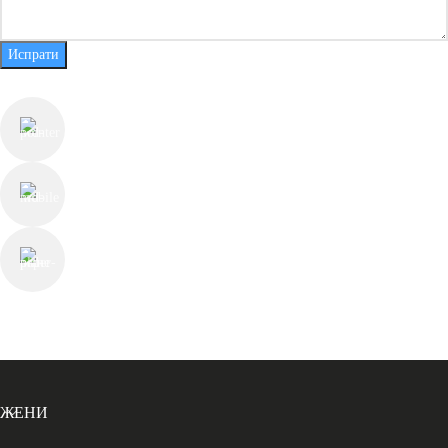
Испрати
КОНТАКТ ИНФОРМАЦИИ
ул. Јуриј Гагарин бр.55, Скопје
+389 78 225 813
contact@thechesterfieldstore.mk
СЛЕДЕТЕ НЕ
ЖЕНИ