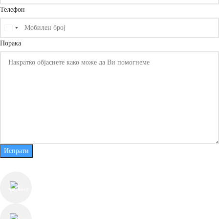
Телефон
United
States
Порака
+1
Испрати
КОНТАКТ ИНФОРМАЦИИ
ул. Јуриј Гагарин бр.55, Скопје