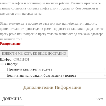
вашиот телефон и организер за поситни работи. Главната преграда се
затвара со штосна лизгачка спојка што и го дава тој безвременски и
елегантен стил на оваа чанта.
Shaun можете да ја носите во рака или пак на нејзе да го прикачите
дополнителниот прилагодлив ремен кој доаѓа со ташната и да ја носите
преку рамо или попречно преку тело во зависност од тоа како одговара
на вашиот стил.
Распродадено
Шифра:
C48.111831
Спореди
Премиум квалитет и услуга
Бесплатна испорака и брза замена / поврат
Дополнителни Информации:
ДОЛЖИНА
32cm