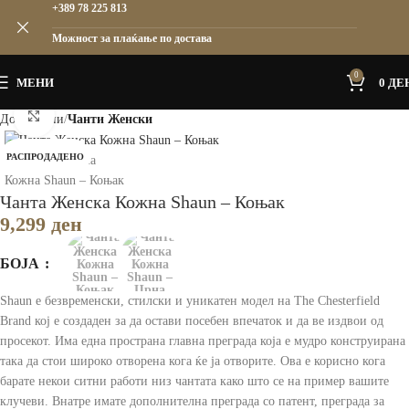
+389 78 225 813
Можност за плаќање по достава
0
МЕНИ
0
ДЕ
Зголеми
Дома
Жени
Чанти Женски
РАСПРОДАДЕНО
Чанта Женска Кожна Shaun – Коњак
9,299
ден
БОЈА
Shaun е безвременски, стилски и уникатен модел на The Chesterfield
Brand кој е создаден за да остави посебен впечаток и да ве издвои од
просекот. Има една пространа главна преграда која е мудро конструирана
така да стои широко отворена кога ќе ја отворите. Ова е корисно кога
барате некои ситни работи низ чантата како што се на пример вашите
клучеви. Внатре имате дополнителна преграда со патент, преграда за