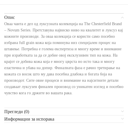
Опис
Оваа чанта е дел од луксузната колекеција на The Chesterfield Brand
– Novum Series. Претставува највиско ниво на квалитет и луксуз кај
кожните производи. За оваа колекција се користи само посебно
избрана full grain кожа која поминува низ специјален процес на
штавење. Потребна е голема експертиза и многу време и внимание
при изработката за да се добие овој ексклузивен тип на кожа. На
крајот се добива кожа која е многу цврста но исто така и многу
еластична и убава на допир. Финалната фаза е рачно третирање на
кожата со восок што му дава посебна длабока и богата боја на
производот. Сите овие процеси и внимание на најситните детали
создаваат луксузен финален производ со уникатен изглед и посебно
чувство кога го држите во вашата рака.
Прегледи (0)
Информации за испорака