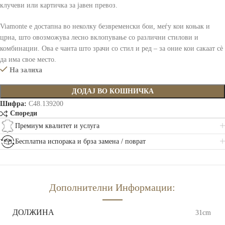
клучеви или картичка за јавен превоз.
Viamonte е достапна во неколку безвременски бои, меѓу кои коњак и
црна, што овозможува лесно вклопување со различни стилови и
комбинации. Ова е чанта што зрачи со стил и ред – за оние кои сакаат сè
да има свое место.
На залиха
ДОДАЈ ВО КОШНИЧКА
Шифра:
C48.139200
Спореди
Премиум квалитет и услуга
Бесплатна испорака и брза замена / поврат
Дополнителни Информации:
ДОЛЖИНА
31cm