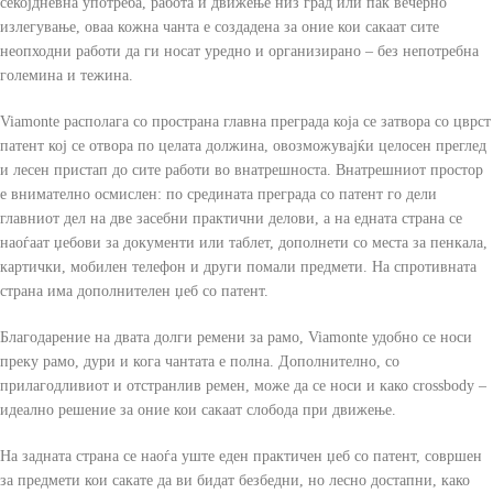
секојдневна употреба, работа и движење низ град или пак вечерно
излегување, оваа кожна чанта е создадена за оние кои сакаат сите
неопходни работи да ги носат уредно и организирано – без непотребна
големина и тежина.
Viamonte располага со пространа главна преграда која се затвора со цврст
патент кој се отвора по целата должина, овозможувајќи целосен преглед
и лесен пристап до сите работи во внатрешноста. Внатрешниот простор
е внимателно осмислен: по средината преграда со патент го дели
главниот дел на две засебни практични делови, а на едната страна се
наоѓаат џебови за документи или таблет, дополнети со места за пенкала,
картички, мобилен телефон и други помали предмети. На спротивната
страна има дополнителен џеб со патент.
Благодарение на двата долги ремени за рамо, Viamonte удобно се носи
преку рамо, дури и кога чантата е полна. Дополнително, со
прилагодливиот и отстранлив ремен, може да се носи и како crossbody –
идеално решение за оние кои сакаат слобода при движење.
На задната страна се наоѓа уште еден практичен џеб со патент, совршен
за предмети кои сакате да ви бидат безбедни, но лесно достапни, како