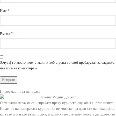
*
Име
*
Емаил
Зачувај го моето име, е-маил и веб страна во овој пребарувач за следниот
пат кога ќе коментирам.
Информации за испорака
Сите ваши нарачки се испраќаат преку курирска служба т.е. брза пошта.
На денот на испораката курирот ќе ве контактира дали сте на локацијата
која сте ја навеле за испорака, а доколку не сте таму можете да одложите