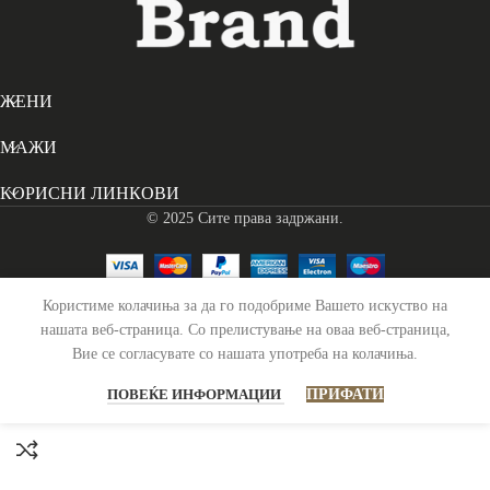
ЖЕНИ
МАЖИ
КОРИСНИ ЛИНКОВИ
© 2025 Сите права задржани.
Користиме колачиња за да го подобриме Вашето искуство на
Кожен Привезок за Клучеви Oliver – Кафен
нашата веб-страница. Со прелистување на оваа веб-страница,
Вие се согласувате со нашата употреба на колачиња.
1,299
ден
Распродадено
ПОВЕЌЕ ИНФОРМАЦИИ
ПРИФАТИ