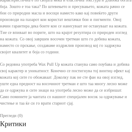
Карактеристична е по својата мека и еластична текстура и длабока богата
боја. Зошто е тоа така? По штевењето и пресувањето, кожата рачно се
бои со природни масла и восоци наместо како кај повеќето други
производи на пазарот кои користат вештачки бои и пигменти. Овој
начин гарантира дека боите кои се нанесуваат не остануваат на кожата.
Тие се впиваат во порите, што на крајот резултира со природен изглед
на кожата. Со овој завршен восочен третман што го добива кожата,
наместо со прскање, создаваме издржлив производ кој го задржува
својот квалитет и боја со години.
Со редовна употреба Wax Pull Up кожата станува само поубава и добива
свој карактер и уникатност. Конечно се постигнува тој винтиџ ефект кај
кожата кој сите го обожаваат. Доколку пак не сте фан на овој изглед,
уште една предност на восочниот третман е што таа многу лесно може
да се одржува и сите знаци на употреба лесно може да се избришат.
Само поминете ја чантата со нашиот специјален восок за одржување и
чистење и таа ќе си го врати стариот сјај.
Прегледи (0)
Критики