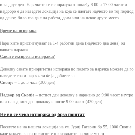
и за друг ден. Нарачките се испорачуваат помеѓу 8:00 и 17:00 часот и
најдобро е да наведете локација на која се наоѓате најчесто во тој период
од денот, било тоа да е на работа, дома или на некое друго место.
Време на испорака
Нарачките пристигнуваат за 1-4 работни дена (најчесто два дена) од
вашата нарачка.
Сакате експресна испорака?
Доколку сакате приоритетна испорака во полето за нарачка можете да го
наведете тоа и нарачката ќе ја добиете за:
Скопје
– 1 до 3 часа (300 ден)
Надвор од Скопје
– истиот ден доколку е нарачано до 9:00 часот наутро
или наредниот ден доколку е после 9:00 часот (420 ден)
Не ви се чека испорака од брза пошта?
Посетете не на нашата локација на ул. Јуриј Гагарин бр 55, 1000 Скопје
каде можете да ги подигнете производите на лице место.