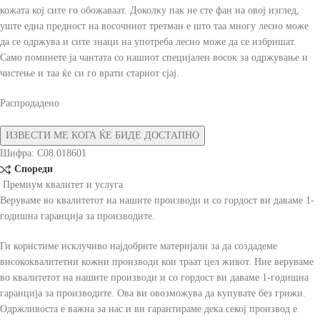
кожата кој сите го обожаваат. Доколку пак не сте фан на овој изглед,
уште една предност на восочниот третман е што таа многу лесно може
да се одржува и сите знаци на употреба лесно може да се избришат.
Само поминете ја чантата со нашиот специјален восок за одржување и
чистење и таа ќе си го врати стариот сјај.
Распродадено
Шифра:
C08.018601
Спореди
Премиум квалитет и услуга
Веруваме во квалитетот на нашите производи и со гордост ви даваме 1-
годишна гаранција за производите.
Ги користиме исклучиво најдобрите материјали за да создадеме
висококвалитетни кожни производи кои траат цел живот. Ние веруваме
во квалитетот на нашите производи и со гордост ви даваме 1-годишна
гаранција за производите. Ова ви овозможува да купувате без грижи.
Одржливоста е важна за нас и ви гарантираме дека секој производ е