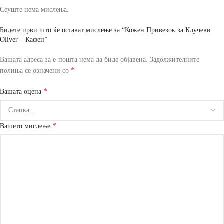
Сеуште нема мислења.
Бидете први што ќе остават мислење за “Кожен Привезок за Клучеви
Oliver – Кафен”
Вашата адреса за е-пошта нема да биде објавена.
Задолжителните
*
полиња се означени со
*
Вашата оцена
*
Вашето мислење