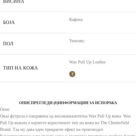
ВИСИНА
Кафена
БОЈА
Унисекс
ПОЛ
Wax Pull Up Leather
ТИП НА КОЖА
ОПИС
ПРЕГЛЕДИ (0)
ИНФОРМАЦИИ ЗА ИСПОРАКА
Опис
Оваа футрола е направена од висококвалитетна Wax Pull Up кожа. Wax
Pull Up кожата е најчесто користениот тип на кожа во The Chesterfield
Brand. Таа му дава еден прекрасен ефект на производот.