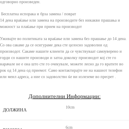
одговорно произведен.
Бесплатна испорака и брза замена / поврат
14 дена враќање или замена на производите без никакви прашања и
можност за плаќање при прием на производот
Уживајте во политиката за враќање или замена без прашање до 14 дена.
Со ова сакаме да се осигураме дека сте целосно задоволни од
производот. Сакаме нашите клиенти да се чувствуваат самоуверено и
горди со нашите производи и затоа доколку производот кој сте го
нарачале не е она што сте го очекувале, можете лесно да го вратите во
рок од 14 дена од приемот. Само контактирајте не на нашиот телефон
или меил адреса, а ние со задоволство ќе ви излеземе во пресрет .
Дополнителни Информации:
10cm
ДОЛЖИНА
6cm