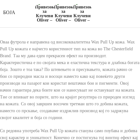
БОЈА
Оваа футрола е направена од висококвалитетна Wax Pull Up кожа. Wax
Pull Up кожата е најчесто користениот тип на кожа во The Chesterfield
Brand. Таа му дава еден прекрасен ефект на производот.
Карактеристична е по својата мека и еластична текстура и длабока богата
боја. Зошто е тоа така? По штевењето и пресувањето, кожата рачно се
бои со природни масла и восоци наместо како кај повеќето други
производи на пазарот кои користат вештачки бои и пигменти. Овој
начин гарантира дека боите кои се нанесуваат не остануваат на кожата.
Тие се впиваат во порите, што на крајот резултира со природен изглед
на кожата. Со овој завршен восочен третман што го добива кожата,
наместо со прскање, создаваме издржлив производ кој го задржува
својот квалитет и боја со години.
Со редовна употреба Wax Pull Up кожата станува само поубава и добива
свој карактер и уникатност. Конечно се постигнува тој винтиџ ефект кај