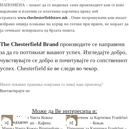
НАПОМЕНА – можат да се подигнат само производите кои се веќе
нарачани и платени со платежна картичка преку веб
страната
www.thechesterfieldstore
.mk
.
Оние потрошувачи кои имаат
избрано опција плаќање на курир во готово при прием, ќе мораат да
ја сочекаат испораката од брзата пошта.
The Chesterfield Brand
производите се направени
за да го поттикнат вашиот успех. Изгледајте добро,
чувствувајте се добро и почитувајте го сопствениот
успех. Chesterfield ќе ве следи во чекор.
Имате некакви прашања поврзани со некој наш производ?
Контактирајте не
Може да Ве интересира и:
РАСПРОДАДЕНО
Машка Чанта Кожна Birmingham –
Паричник за Картички Frankfurt –