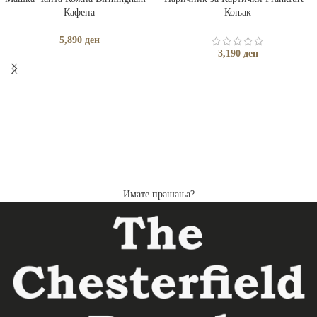
Кафена
Коњак
5,890
ден
3,190
ден
Имате прашања?