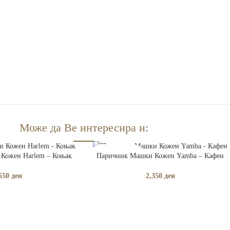
Може да Ве интересира и:
Е
ПРОЧИТАЈ ПОВЕЌЕ
Кожен Harlem – Коњак
Паричник Машки Кожен Yamba – Кафен
РАСПРОДАДЕНО
550
ден
2,350
ден