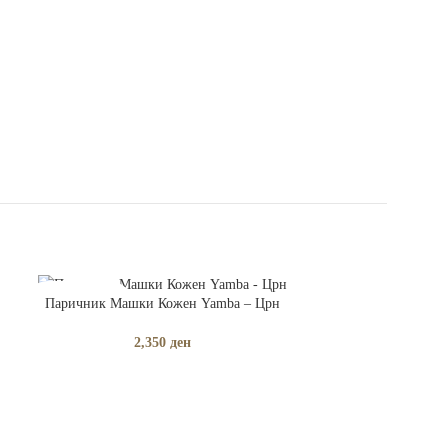
ПРОЧИТАЈ ПОВЕЌЕ
Паричник Машки Кожен Yamba – Црн
РАСПРОДАДЕНО
2,350
ден