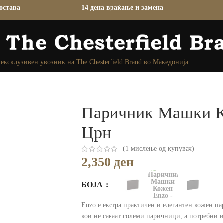
остава
14 дена враќање и замена
ексклузивен увозник на The Chesterfield Brand во Македонија
Паричник Машки К
Црн
(
1
мислење од купувач)
2,350
ден
БОЈА
Enzo e екстра практичен и елегантен кожен пар
кои не сакаат големи паричници, а потребни и