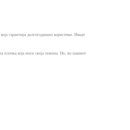
а која гарантира долгогодишно користење. Имаат
а плочка која носи своја тежина. Но, во нашиот