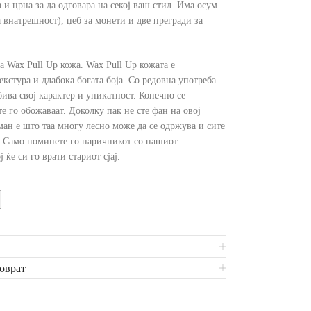
 и црна за да одговара на секој ваш стил. Има осум
а внатрешност), џеб за монети и две прегради за
 Wax Pull Up кожа. Wax Pull Up кожата е
екстура и длабока богата боја. Со редовна употреба
бива свој карактер и уникатност. Конечно се
те го обожаваат. Доколку пак не сте фан на овој
ман е што таа многу лесно може да се одржува и сите
. Само поминете го паричникот со нашиот
ќе си го врати стариот сјај.
поврат