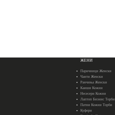
ЖЕНИ
Паричници Женски
Чанти Женски
Ранчиња Женски
Каиши Кожни
Несесери Кожни
Лаптоп Бизнис Торби
Патни Кожни Торби
Куфери