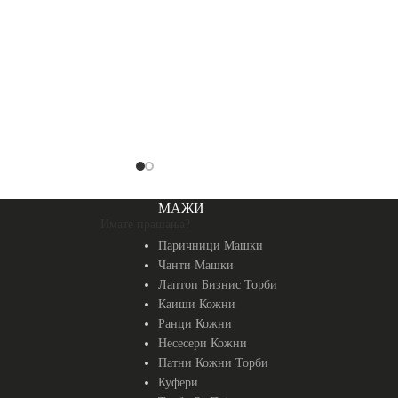
МАЖИ
Имате прашања?
Паричници Машки
Чанти Машки
Лаптоп Бизнис Торби
Каиши Кожни
Ранци Кожни
Несесери Кожни
Патни Кожни Торби
Куфери