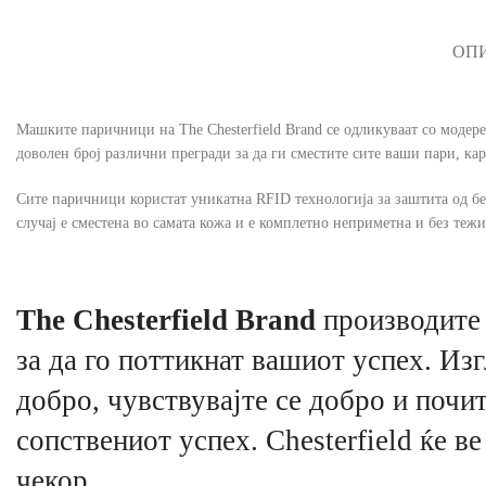
ОП
Машките паричници на The Chesterfield Brand се одликуваат со модер
доволен број различни прегради за да ги сместите сите ваши пари, кар
Сите паричници користат уникатна RFID технологија за заштита од бе
случај е сместена во самата кожа и е комплетно неприметна и без тежи
The Chesterfield Brand
производите 
за да го поттикнат вашиот успех. Изг
добро, чувствувајте се добро и почит
сопствениот успех. Chesterfield ќе ве
чекор.