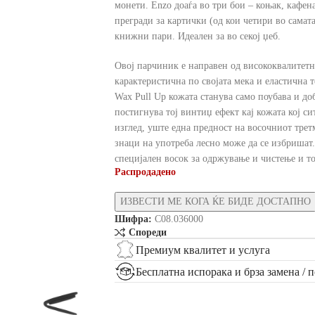
монети. Enzo доаѓа во три бои – коњак, кафена
прегради за картички (од кои четири во самат
книжни пари. Идеален за во секој џеб.
Овој парчиник е направен од висококвалитетна
карактеристична по својата мека и еластична т
Wax Pull Up кожата станува само поубава и до
постигнува тој винтиџ ефект кај кожата кој си
изглед, уште една предност на восочниот трет
знаци на употреба лесно може да се избришат
специјален восок за одржување и чистење и тој 
Распродадено
Шифра:
C08.036000
Спореди
Премиум квалитет и услуга
Бесплатна испорака и брза замена / 