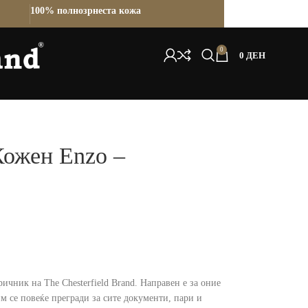
100% полнозрнеста кожа
0
0
ДЕН
ожен Enzo –
ичник на The Chesterfield Brand. Направен е за оние
м се повеќе прегради за сите документи, пари и