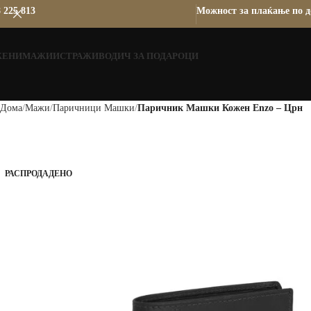
 225 813
Можност за плаќање по д
ЖЕНИ
МАЖИ
ИСТРАЖИ
ВОДИЧ ЗА ПОДАРОЦИ
Дома
Мажи
Паричници Машки
Паричник Машки Кожен Enzo – Црн
РАСПРОДАДЕНО