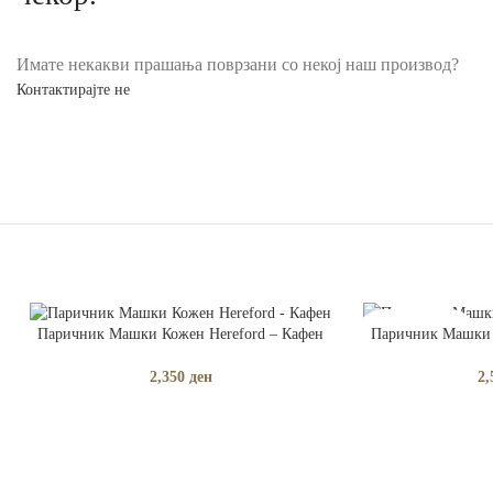
Имате некакви прашања поврзани со некој наш производ?
Контактирајте не
ДОДАЈ ВО КОШНИЧКА
ПРОЧИТАЈ ПОВЕЌ
Паричник Машки Кожен Hereford – Кафен
Паричник Машки 
РАСПРОДАДЕНО
2,350
ден
2,