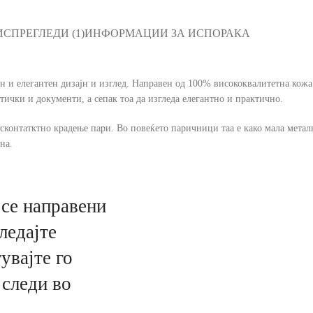
ИС
ПРЕГЛЕДИ (1)
ИНФОРМАЦИИ ЗА ИСПОРАКА
ен и елегантен дизајн и изглед. Направен од 100% висококвалитетна кож
тички и документи, а сепак тоа да изгледа елегантно и практично.
сконтатктно крадење пари. Во повеќето паричници таа е како мала металн
на.
се направени
ледајте
увајте го
 следи во