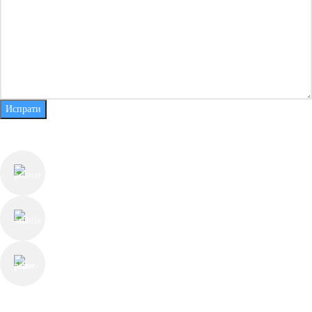
Испрати
КОНТАКТ ИНФОРМАЦИИ
ул. Јуриј Гагарин бр.55, Скопје
+389 78 225 813
contact@thechesterfieldstore.mk
СЛЕДЕТЕ НЕ