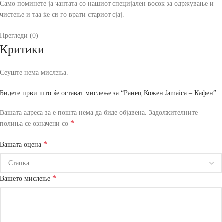
Само поминете ја чантата со нашиот специјален восок за одржување и
чистење и таа ќе си го врати стариот сјај.
Прегледи (0)
Критики
Сеуште нема мислења.
Бидете први што ќе остават мислење за “Ранец Кожен Jamaica – Кафен”
Вашата адреса за е-пошта нема да биде објавена.
Задолжителните
*
полиња се означени со
*
Вашата оцена
*
Вашето мислење