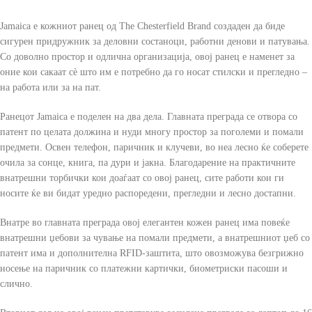
Jamaica е кожниот ранец од The Chesterfield Brand создаден да биде
сигурен придружник за деловни состаноци, работни денови и патувања.
Со доволно простор и одлична организација, овој ранец е наменет за
оние кои сакаат сè што им е потребно да го носат стилски и прегледно –
на работа или за на пат.
Ранецот Jamaica е поделен на два дела. Главната преграда се отвора со
патент по целата должина и нуди многу простор за поголеми и помали
предмети. Освен телефон, паричник и клучеви, во неа лесно ќе соберете
очила за сонце, книга, па дури и јакна. Благодарение на практичните
внатрешни торбички кои доаѓаат со овој ранец, сите работи кои ги
носите ќе ви бидат уредно распоредени, прегледни и лесно достапни.
Внатре во главната преграда овој елегантен кожен ранец има повеќе
внатрешни џебови за чување на помали предмети, а внатрешниот џеб со
патент има и дополнителна RFID-заштита, што овозможува безгрижно
носење на паричник со платежни картички, биометриски пасоши и
слично.