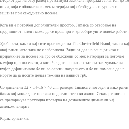
Вториот дел на овој ранец претставува засилена преграда за лаптоп до 16
инчи, која е обложена со мек материјал кој обезбедува сигурност и
заштита при секојдневно носење.
Кога ви е потребен дополнителен простор, Jamaica со отворање на
средишниот патент може да се прошири и да собере уште повеќе работи.
Удобноста, како и кај сите производи на The Chesterfield Brand, така и кај
овој ранец исто така не е заборавена. Задниот дел на ранецот како и
прерамките за носење на грб се обложени со мек материјал за поголем
комфор при носењето, а кога ќе одите на пат лентата за закачување на
куфер дефинитивно ќе ви го олесни патувањето и ќе ви помогне да не
морате да ја носите целата тежина на вашиот грб.
Со димензии 32 × 14–16 × 40 cm, ранецот Jamaica е погоден и како рачен
багаж кој може да се постави под седиштето во авион. Секако, секогаш
се препорачува претходна проверка на дозволените димензии кај
авиокомпанијата.
Карактеристики: