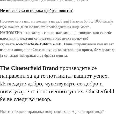
Не ви се чека испорака од брза пошта?
Посетете не на нашата локација на ул. Јуриј Гагарин бр 55, 1000 Скопје
каде можете да ги подигнете производите на лице место.
НАПОМЕНА – можат да се подигнат само производите кои се веќе
нарачани и платени со платежна картичка преку веб
страната
www.thechesterfieldstore
.mk
.
Оние потрошувачи кои имаат
избрано опција плаќање на курир во готово при прием, ќе мораат да
ја сочекаат испораката од брзата пошта.
The Chesterfield Brand
производите се
направени за да го поттикнат вашиот успех.
Изгледајте добро, чувствувајте се добро и
почитувајте го сопствениот успех. Chesterfield
ќе ве следи во чекор.
Имате некакви прашања поврзани со некој наш производ?