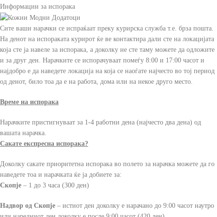
Информации за испорака
Сите ваши нарачки се испраќаат преку курирска служба т.е. брза пошта.
На денот на испораката курирот ќе ве контактира дали сте на локацијата
која сте ја навеле за испорака, а доколку не сте таму можете да одложите
и за друг ден. Нарачките се испорачуваат помеѓу 8:00 и 17:00 часот и
најдобро е да наведете локација на која се наоѓате најчесто во тој период
од денот, било тоа да е на работа, дома или на некое друго место.
Време на испорака
Нарачките пристигнуваат за 1-4 работни дена (најчесто два дена) од
вашата нарачка.
Сакате експресна испорака?
Доколку сакате приоритетна испорака во полето за нарачка можете да го
наведете тоа и нарачката ќе ја добиете за:
Скопје
– 1 до 3 часа (300 ден)
Надвор од Скопје
– истиот ден доколку е нарачано до 9:00 часот наутро
или наредниот ден доколку е после 9:00 часот (420 ден)