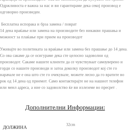
Одржливоста е важна за нас и ви гарантираме дека секој производ е
одговорно произведен.
Бесплатна испорака и брза замена / поврат
14 дена враќање или замена на производите без никакви прашања и
можност за плаќање при прием на производот
Уживајте во политиката за враќање или замена без прашање до 14 дена.
Со ова сакаме да се осигураме дека сте целосно задоволни од
производот. Сакаме нашите клиенти да се чувствуваат самоуверено и
горди со нашите производи и затоа доколку производот кој сте го
нарачале не е она што сте го очекувале, можете лесно да го вратите во
рок од 14 дена од приемот. Само контактирајте не на нашиот телефон
или меил адреса, а ние со задоволство ќе ви излеземе во пресрет .
Дополнителни Информации:
32cm
ДОЛЖИНА