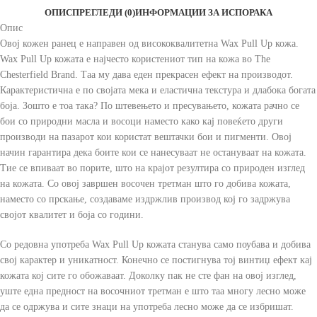
ОПИС
ПРЕГЛЕДИ (0)
ИНФОРМАЦИИ ЗА ИСПОРАКА
Опис
Овој кожен ранец е направен од висококвалитетна Wax Pull Up кожа.
Wax Pull Up кожата е најчесто користениот тип на кожа во The
Chesterfield Brand. Таа му дава еден прекрасен ефект на производот.
Карактеристична е по својата мека и еластична текстура и длабока богата
боја. Зошто е тоа така? По штевењето и пресувањето, кожата рачно се
бои со природни масла и восоци наместо како кај повеќето други
производи на пазарот кои користат вештачки бои и пигменти. Овој
начин гарантира дека боите кои се нанесуваат не остануваат на кожата.
Тие се впиваат во порите, што на крајот резултира со природен изглед
на кожата. Со овој завршен восочен третман што го добива кожата,
наместо со прскање, создаваме издржлив производ кој го задржува
својот квалитет и боја со години.
Со редовна употреба Wax Pull Up кожата станува само поубава и добива
свој карактер и уникатност. Конечно се постигнува тој винтиџ ефект кај
кожата кој сите го обожаваат. Доколку пак не сте фан на овој изглед,
уште една предност на восочниот третман е што таа многу лесно може
да се одржува и сите знаци на употреба лесно може да се избришат.