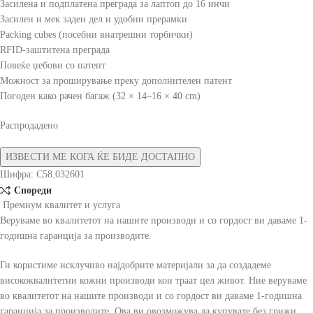
Засилена и подплатена преграда за лаптоп до 16 инчи
Засилен и мек заден дел и удобни прерамки
Packing cubes (посебни внатрешни торбички)
RFID-заштитена преграда
Повеќе џебови со патент
Можност за проширување преку дополнителен патент
Погоден како рачен багаж (32 × 14–16 × 40 cm)
Распродадено
Шифра:
C58.032601
Спореди
Премиум квалитет и услуга
Веруваме во квалитетот на нашите производи и со гордост ви даваме 1-
годишна гаранција за производите.
Ги користиме исклучиво најдобрите материјали за да создадеме
висококвалитетни кожни производи кои траат цел живот. Ние веруваме
во квалитетот на нашите производи и со гордост ви даваме 1-годишна
гаранција за производите. Ова ви овозможува да купувате без грижи.