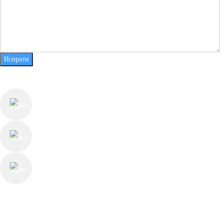
Испрати
КОНТАКТ ИНФОРМАЦИИ
ул. Јуриј Гагарин бр.55, Скопје
+389 78 225 813
contact@thechesterfieldstore.mk
СЛЕДЕТЕ НЕ