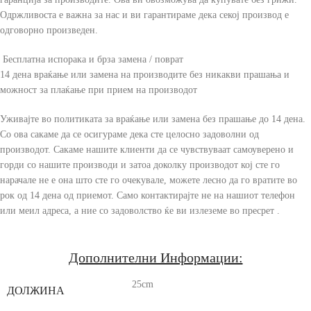
Одржливоста е важна за нас и ви гарантираме дека секој производ е
одговорно произведен.
Бесплатна испорака и брза замена / поврат
14 дена враќање или замена на производите без никакви прашања и
можност за плаќање при прием на производот
Уживајте во политиката за враќање или замена без прашање до 14 дена.
Со ова сакаме да се осигураме дека сте целосно задоволни од
производот. Сакаме нашите клиенти да се чувствуваат самоуверено и
горди со нашите производи и затоа доколку производот кој сте го
нарачале не е она што сте го очекувале, можете лесно да го вратите во
рок од 14 дена од приемот. Само контактирајте не на нашиот телефон
или меил адреса, а ние со задоволство ќе ви излеземе во пресрет .
Дополнителни Информации:
25cm
ДОЛЖИНА