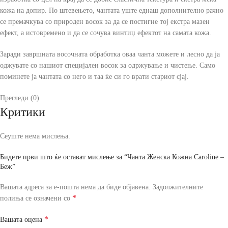
кожа на допир. По штевењето, чантата уште еднаш дополнително рачно
се премачкува со природен восок за да се постигне тој екстра мазен
ефект, а истовремено и да се сочува винтиџ ефектот на самата кожа.
Заради завршната восочната обработка оваа чанта можете и лесно да ја
оджувате со нашиот специјален восок за одржување и чистење. Само
поминете ја чантата со него и таа ќе си го врати стариот сјај.
Прегледи (0)
Критики
Сеуште нема мислења.
Бидете први што ќе остават мислење за “Чанта Женска Кожна Caroline –
Беж”
Вашата адреса за е-пошта нема да биде објавена.
Задолжителните
*
полиња се означени со
*
Вашата оцена