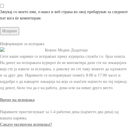
Зачувај го моето име, е-маил и веб страна во овој пребарувач за следниот
пат кога ќе коментирам.
Информации за испорака
Сите ваши нарачки се испраќаат преку курирска служба т.е. брза пошта.
На денот на испораката курирот ќе ве контактира дали сте на локацијата
која сте ја навеле за испорака, а доколку не сте таму можете да одложите
и за друг ден. Нарачките се испорачуваат помеѓу 8:00 и 17:00 часот и
најдобро е да наведете локација на која се наоѓате најчесто во тој период
од денот, било тоа да е на работа, дома или на некое друго место.
Време на испорака
Нарачките пристигнуваат за 1-4 работни дена (најчесто два дена) од
вашата нарачка.
Сакате експресна испорака?