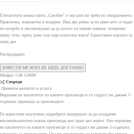
Елегантната кожна чанта „Caroline“ е она што ви треба во секојдневието.
Практична, компактна и модерна. Има две рачки за на рамо што се вадат
по потреба и овозможуваат да ја носите на повеќе начини: попречно
преку тело, преку рамо или како класична чанта! Едноставно идеална за
секој ден.
Распродадено
Шифра:
C48.126606
Спореди
Премиум квалитет и услуга
Веруваме во квалитетот на нашите производи и со гордост ви даваме 1-
годишна гаранција за производите.
Ги користиме исклучиво најдобрите материјали за да создадеме
висококвалитетни кожни производи кои траат цел живот. Ние веруваме
во квалитетот на нашите производи и со гордост ви даваме 1-годишна
гаранција за производите. Ова ви овозможува да купувате без грижи.