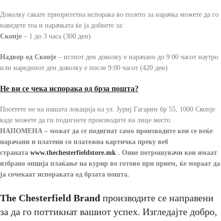
Доколку сакате приоритетна испорака во полето за нарачка можете да го
наведете тоа и нарачката ќе ја добиете за:
Скопје
– 1 до 3 часа (300 ден)
Надвор од Скопје
– истиот ден доколку е нарачано до 9:00 часот наутро
или наредниот ден доколку е после 9:00 часот (420 ден)
Не ви се чека испорака од брза пошта?
Посетете не на нашата локација на ул. Јуриј Гагарин бр 55, 1000 Скопје
каде можете да ги подигнете производите на лице место.
НАПОМЕНА – можат да се подигнат само производите кои се веќе
нарачани и платени со платежна картичка преку веб
страната
www.thechesterfieldstore
.mk
.
Оние потрошувачи кои имаат
избрано опција плаќање на курир во готово при прием, ќе мораат да
ја сочекаат испораката од брзата пошта.
The Chesterfield Brand
производите се направени
за да го поттикнат вашиот успех. Изгледајте добро,