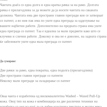
Чантата доаѓа со една долга и една кратка рачка за на рамо. Долгата
рачка е прилагодлива за да можете да ја носите чантата на саканата
должина. Чантата има две пространи главни прегради кои се затвораат
со патент, а во нив пак има по уште една преграда за одделување на
вашите најбитни работи. Дополнително на предната страна има уште
една преграда со патент. Таа е идеална за мали предмети како што се
клучеви и слични работи. Доколку и ова не е доволно, на задната страна
ќе забележите уште една мала преграда со патент.
Да сумираме:
Две рачки за рамо, една пократка, една подолга (прилагодлива)
Две пространи главни прегради со патенти
Неколку мали прегради за складирање со патент
Оваа чанта е изработена од вискоквалитетна Washed – Waxed Pull-Up
кожа. Овој тип на кожа е комбинација на две различни техники на
изработка со цел на крај да се добие еластична текстура и екстра мека