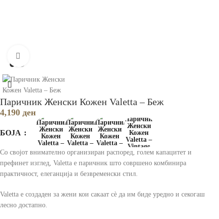
Зголеми
Паричник Женски Кожен Valetta – Беж
4,190
ден
БОЈА
Со својот внимателно организиран распоред, голем капацитет и
префинет изглед, Valetta е паричник што совршено комбинира
практичност, елеганција и безвременски стил.
Valetta e создаден за жени кои сакаат сè да им биде уредно и секогаш
лесно достапно.