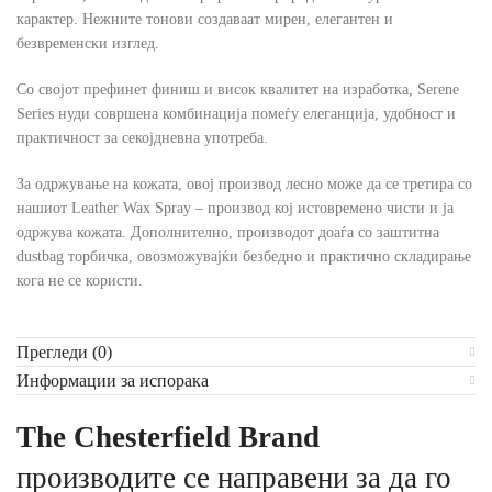
карактер. Нежните тонови создаваат мирен, елегантен и
безвременски изглед.
Со својот префинет финиш и висок квалитет на изработка, Serene
Series нуди совршена комбинација помеѓу елеганција, удобност и
практичност за секојдневна употреба.
За одржување на кожата, овој производ лесно може да се третира со
нашиот Leather Wax Spray – производ кој истовремено чисти и ја
одржува кожата. Дополнително, производот доаѓа со заштитна
dustbag торбичка, овозможувајќи безбедно и практично складирање
кога не се користи.
Прегледи (0)
Информации за испорака
The Chesterfield Brand
производите се направени за да го