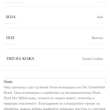
БОЈА
Беж
ПОЛ
Женски
ТИП НА КОЖА
Serene Leather
Опис
Овој производ е дел од Serene Series колекцијата на The Chesterfield
Brand. Оваа колекцијата е изработена од висококвалитетна Drum
Dyed Dry Milled кожа, позната по својата мекост, леснотија и
природна еластичност. Благодарение на специјалниот процес на
обработка, кожата добива префинета природна текстура со сопствен