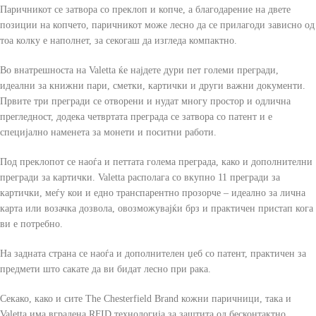
Паричникот се затвора со преклоп и копче, а благодарение на двете
позиции на копчето, паричникот може лесно да се прилагоди зависно од
тоа колку е наполнет, за секогаш да изгледа компактно.
Во внатрешноста на Valetta ќе најдете дури пет големи прегради,
идеални за книжни пари, сметки, картички и други важни документи.
Првите три прегради се отворени и нудат многу простор и одлична
прегледност, додека четвртата преграда се затвора со патент и е
специјално наменета за монети и поситни работи.
Под преклопот се наоѓа и петтата голема преграда, како и дополнителни
прегради за картички. Valetta располага со вкупно 11 прегради за
картички, меѓу кои и едно транспарентно прозорче – идеално за лична
карта или возачка дозвола, овозможувајќи брз и практичен пристап кога
ви е потребно.
На задната страна се наоѓа и дополнителен џеб со патент, практичен за
предмети што сакате да ви бидат лесно при рака.
Секако, како и сите The Chesterfield Brand кожни паричници, така и
Valetta има вградена RFID технологија за заштита од бесконтактно